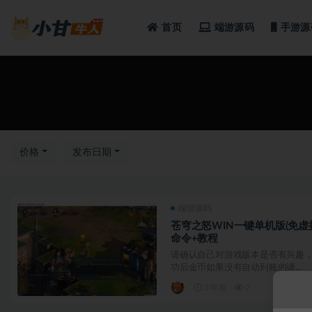
首页
端游源码
手游源
全部
价格
发布日期
端游源码
苍穹之怒WIN一键单机版(免虚
命令+教程
请确认自己对游戏版本是否有兴趣，
功后金币如果没有自动到账的请...
3 年前
2