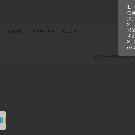
1
任
源
2
只
友情链接：
小甘牛人资源
核云计算
均
3、
64
本站是一个坚持做精品资