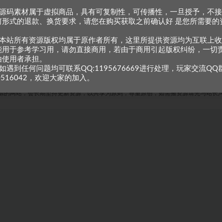
、源码素材属于虚拟商品，具有可复制性，可传播性，一旦授予，不
何形式的退款、换货要求，请您在购买获取之前确认好 是您所需要的
。
、本站所有资源版权均属于原作者所有，这里所提供资源均为互联上
能用于参考学习用，请勿直接商用，若由于商用引起版权纠纷，一切
由使用者承担。
如遇到任何问题均可联系QQ:1195676669进行处理，玩家交流QQ
0516042，欢迎大家的加入。
Copyright © 2023
小甘牛人资源网
- All rights reserved
粤ICP备2023002201号-1
源的网站，会长期坚持更新资源，以共享为原则，尊重原创，如需搬资源请先与站长