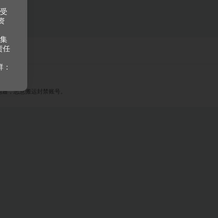
接受
资
收集
责任
群：
沟通，恶意搬运封禁账号。