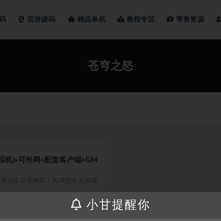
码
页游源码
精品单机
教程专区
寄售资源
苍穹之怒
拟机)+可外网+配套客户端+GM
再决定是否购买！ 如果您在充值成
小甘提醒你
300