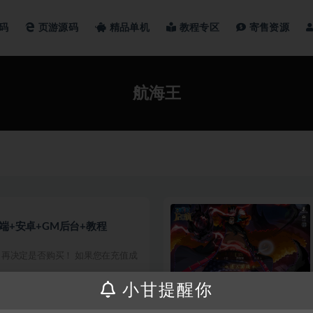
码
页游源码
精品单机
教程专区
寄售资源
航海王
端+安卓+GM后台+教程
再决定是否购买！ 如果您在充值成
小甘提醒你
200