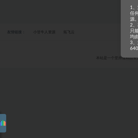
1
任
源
2
只
友情链接：
小甘牛人资源
拓飞云
均
3、
64
本站是一个坚持做精品资