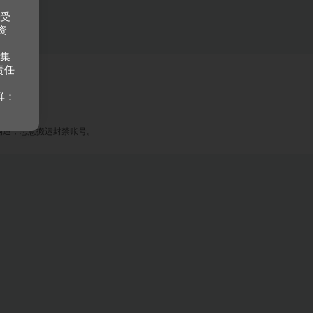
接受
资
收集
责任
群：
沟通，恶意搬运封禁账号。