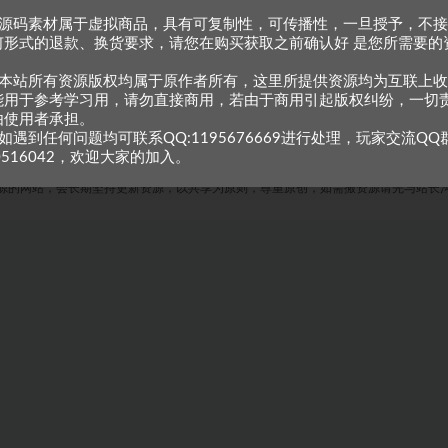
、源码素材属于虚拟商品，具有可复制性，可传播性，一旦授予，不
何形式的退款、换货要求，请您在购买获取之前确认好 是您所需要的
。
、本站所有资源版权均属于原作者所有，这里所提供资源均为互联上
能用于参考学习用，请勿直接商用，若由于商用引起版权纠纷，一切
由使用者承担。
如遇到任何问题均可联系QQ:1195676669进行处理，玩家交流QQ
0516042，欢迎大家的加入。
Copyright © 2023
小甘牛人资源网
- All rights reserved
粤ICP备2023002201号-1
源的网站，会长期坚持更新资源，以共享为原则，尊重原创，如需搬资源请先与站长