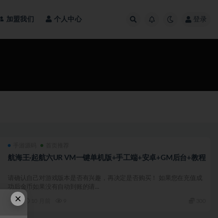
加盟我们
个人中心
登录
手游源码
首页推荐
航海王·起航六UR VM一键单机版+手工端+安卓+GM后台+教程
请确认自己对游戏版本是否有兴趣，再决定是否购买！ 如果您在充值成
功后金币如果没有自动到账的请...
×
10 月前
9
300