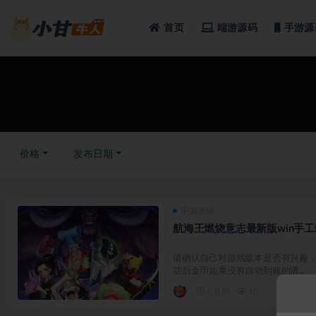
首页
端游源码
手游源
全部
价格
发布日期
手游源码
航海王燃烧意志最新版win手工
请确认自己对游戏版本是否有兴趣，
功后金币如果没有自动到账的请...
6 月前
10