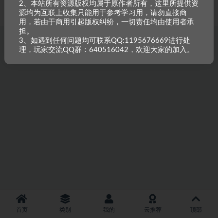
2、本站所有资源版权均属于原作者所有，这里所提供资
重原创，如需搬资源请先与站长沟通，恶意搬运封禁账号。
源均为互联上收集只能用于参考学习用，请勿直接商
用，若由于商用引起版权纠纷，一切责任均由使用者承
担。
3、如遇到任何问题均可联系QQ:1195676669进行处
理，玩家交流QQ群：640516042，欢迎大家的加入。
首页
类别
我的
云推荐
顶部