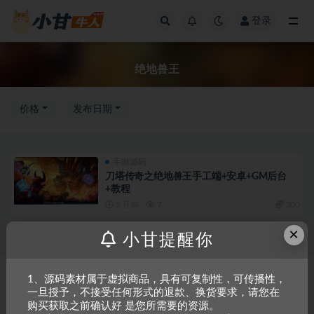
登录
全部
绝地兽王
价格
发布日期
手游源码
刀塔传奇之绝地兽王手工端+安卓+GM后台
+教程
5 月前
7
200
×
小甘提醒你
Copyright © 2023
小甘牛人资源网
- All rights reserved
粤ICP备2023002201
1、源码素材属于虚拟商品，具有可复制性，可传播性，
一旦授予，不接受任何形式的退款、换货要求，请您在
号-1
购买获取之前确认好 是您所需要的资源。
本站是一个坚持做精品资源的网站，会长期坚持更新资源，以共享为原则，尊