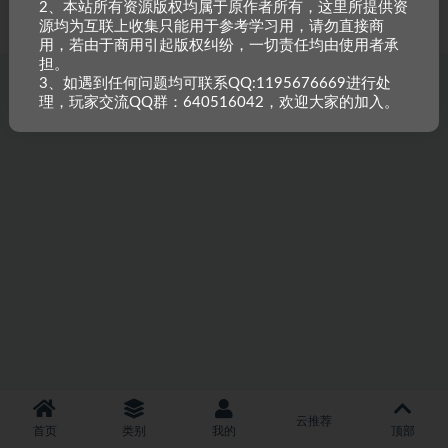
2、本站所有资源版权均属于原作者所有，这里所提供资
重原创，如需搬资源请先与站长沟通，恶意搬运封禁账号。
源均为互联上收集只能用于参考学习用，请勿直接商
用，若由于商用引起版权纠纷，一切责任均由使用者承
担。
3、如遇到任何问题均可联系QQ:1195676669进行处
理，玩家交流QQ群：640516042，欢迎大家的加入。
云推荐
首页
类别
我的
顶部