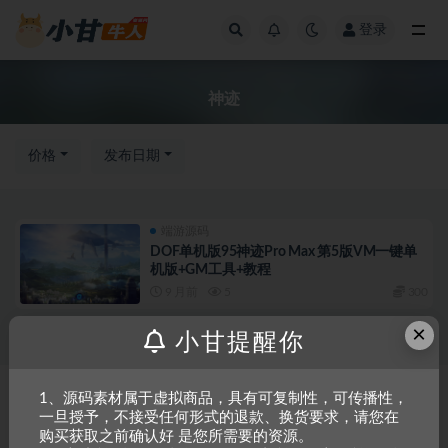
登录
全部
神迹
价格
发布日期
端游源码
DOF单机版95神迹Pro Max 第5版VM一键单
机版+GM工具+教程
9 月前
5
300
×
小甘提醒你
Copyright © 2023
小甘牛人资源网
- All rights reserved
粤ICP备2023002201
1、源码素材属于虚拟商品，具有可复制性，可传播性，
一旦授予，不接受任何形式的退款、换货要求，请您在
号-1
购买获取之前确认好 是您所需要的资源。
本站是一个坚持做精品资源的网站，会长期坚持更新资源，以共享为原则，尊