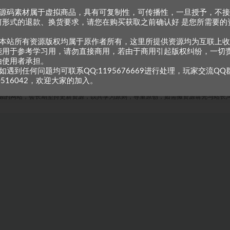
、源码素材属于虚拟商品，具有可复制性，可传播性，一旦授予，不
何形式的退款、换货要求，请您在购买获取之前确认好 是您所需要的
。
、本站所有资源版权均属于原作者所有，这里所提供资源均为互联上
能用于参考学习用，请勿直接商用，若由于商用引起版权纠纷，一切
由使用者承担。
如遇到任何问题均可联系QQ:1195676669进行处理，玩家交流QQ
0516042，欢迎大家的加入。
Copyright © 2023
小甘牛人资源网
- All rights reserved
粤ICP备2023002201号-1
源的网站，会长期坚持更新资源，以共享为原则，尊重原创，如需搬资源请先与站长