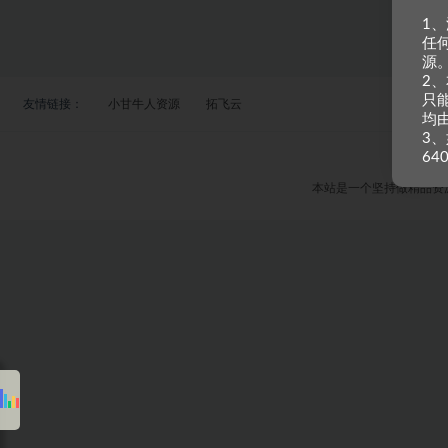
1
任
源
2
只
友情链接：
小甘牛人资源
拓飞云
均
3、
64
本站是一个坚持做精品资