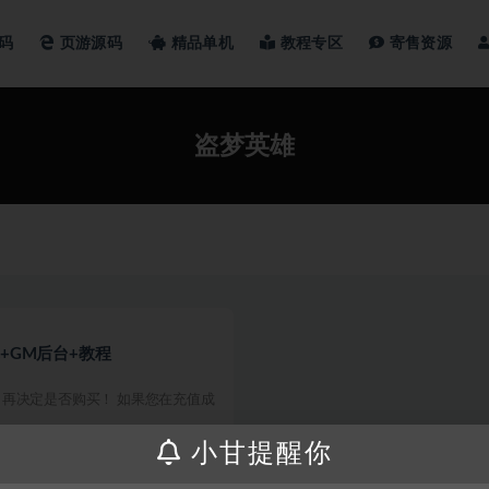
码
页游源码
精品单机
教程专区
寄售资源
盗梦英雄
+GM后台+教程
再决定是否购买！ 如果您在充值成
小甘提醒你
200