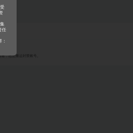
接受
资
收集
责任
群：
沟通，恶意搬运封禁账号。