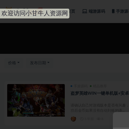
首页
端游源码
手游源
欢迎访问小甘牛人资源网
全部
价格
发布日期
手游源码
精品推荐
盗梦英雄WIN一键单机版+安卓
请确认自己对游戏版本是否有兴趣，
功后金币如果没有自动到账的请...
3 年前
8