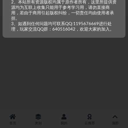
2、本站所有资源版权均属于原作者所有，这里所提供资
重原创，如需搬资源请先与站长沟通，恶意搬运封禁账号。
源均为互联上收集只能用于参考学习用，请勿直接商
用，若由于商用引起版权纠纷，一切责任均由使用者承
担。
3、如遇到任何问题均可联系QQ:1195676669进行处
理，玩家交流QQ群：640516042，欢迎大家的加入。
首页
类别
我的
云推荐
顶部