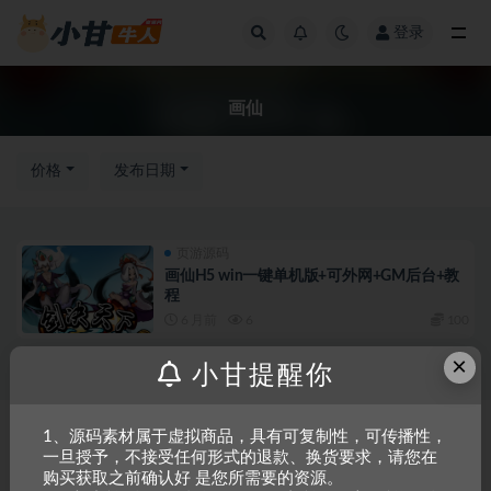
登录
全部
画仙
价格
发布日期
页游源码
画仙H5 win一键单机版+可外网+GM后台+教
程
6 月前
6
100
×
小甘提醒你
Copyright © 2023
小甘牛人资源网
- All rights reserved
粤ICP备2023002201
1、源码素材属于虚拟商品，具有可复制性，可传播性，
一旦授予，不接受任何形式的退款、换货要求，请您在
号-1
购买获取之前确认好 是您所需要的资源。
本站是一个坚持做精品资源的网站，会长期坚持更新资源，以共享为原则，尊