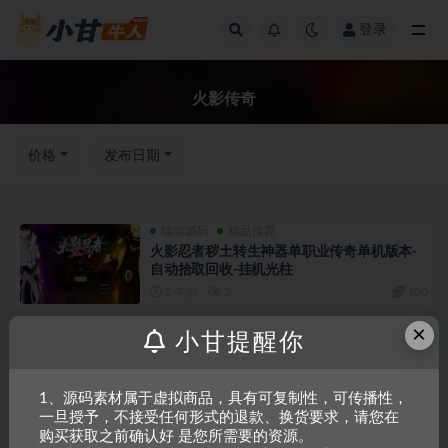
登录
全部
火影传奇
价格
发布日期
端游源码
精品推荐
火影忍者秽土转生神器单职业传奇单机版本-
自动拾取回收-挂机光柱
2 年前
5
100
×
小甘提醒你
Copyright © 2023
小甘牛人资源网
- All rights reserved
粤ICP备2023002201
1、源码素材属于虚拟商品，具有可复制性，可传播性，
一旦授予，不接受任何形式的退款、换货要求，请您在
号-1
购买获取之前确认好 是您所需要的资源。
本站是一个坚持做精品资源的网站，会长期坚持更新资源，以共享为原则，尊