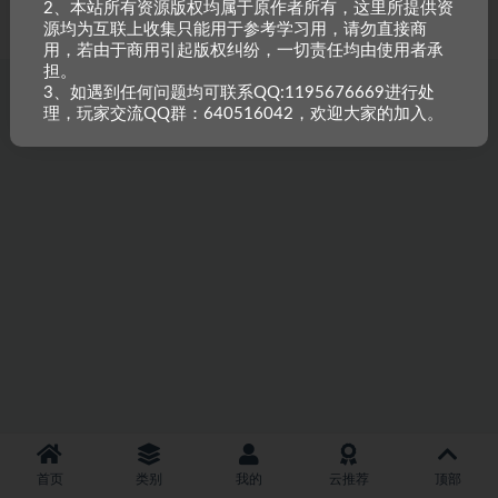
2、本站所有资源版权均属于原作者所有，这里所提供资
重原创，如需搬资源请先与站长沟通，恶意搬运封禁账号。
源均为互联上收集只能用于参考学习用，请勿直接商
用，若由于商用引起版权纠纷，一切责任均由使用者承
担。
3、如遇到任何问题均可联系QQ:1195676669进行处
理，玩家交流QQ群：640516042，欢迎大家的加入。
首页
类别
我的
云推荐
顶部