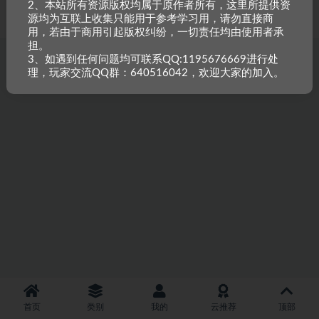
2、本站所有资源版权均属于原作者所有，这里所提供资
重原创，如需搬资源请先与站长沟通，恶意搬运封禁账号。
源均为互联上收集只能用于参考学习用，请勿直接商
用，若由于商用引起版权纠纷，一切责任均由使用者承
担。
3、如遇到任何问题均可联系QQ:1195676669进行处
理，玩家交流QQ群：640516042，欢迎大家的加入。
首页
类别
我的
云推荐
顶部