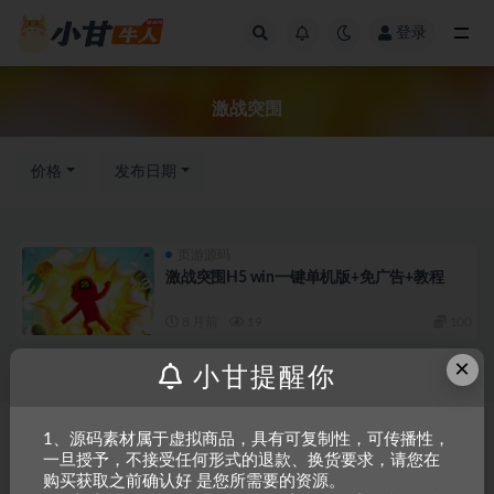
登录
全部
激战突围
价格
发布日期
页游源码
激战突围H5 win一键单机版+免广告+教程
8 月前
19
100
×
小甘提醒你
Copyright © 2023
小甘牛人资源网
- All rights reserved
粤ICP备2023002201
1、源码素材属于虚拟商品，具有可复制性，可传播性，
一旦授予，不接受任何形式的退款、换货要求，请您在
号-1
购买获取之前确认好 是您所需要的资源。
本站是一个坚持做精品资源的网站，会长期坚持更新资源，以共享为原则，尊