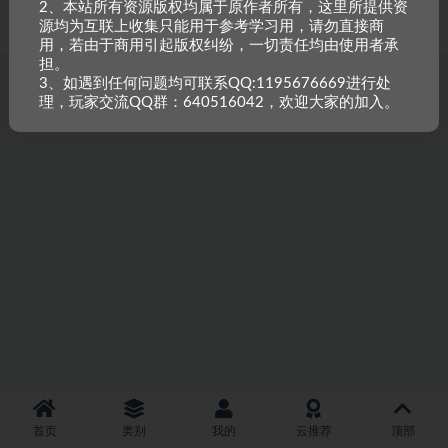
2、本站所有资源版权均属于原作者所有，这里所提供资
重原创，如需搬资源请先与站长沟通，恶意搬运封禁账号。
源均为互联上收集只能用于参考学习用，请勿直接商
用，若由于商用引起版权纠纷，一切责任均由使用者承
担。
3、如遇到任何问题均可联系QQ:1195676669进行处
理，玩家交流QQ群：640516042，欢迎大家的加入。
首页
类别
我的
云推荐
顶部