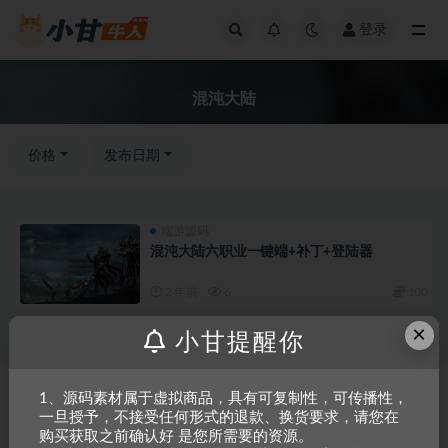
登录
全部
混沌大陆
价格
发布日期
端游源码
混沌大陆六职业一键端+补丁+登陆器
2 年前
6
100
×
小甘提醒你
Copyright © 2023
小甘牛人资源网
- All rights reserved
粤ICP备2023002201
1、源码素材属于虚拟商品，具有可复制性，可传播性，
一旦授予，不接受任何形式的退款、换货要求，请您在
号-1
购买获取之前确认好 是您所需要的资源。
本站是一个坚持做精品资源的网站，会长期坚持更新资源，以共享为原则，尊