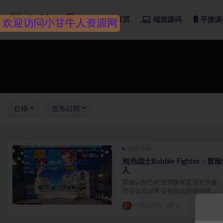
首页
端游源码
手游源
欢迎访问小甘牛人资源网
全部
价格
发布日期
端游源码
泡泡战士Bubble Fighte
人
请确认自己对游戏版本是否有兴趣，
功后金币如果没有自动到账的请...
3 月前
5