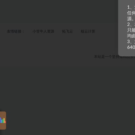
1
任
源
2
只
友情链接：
小甘牛人资源
拓飞云
核云计算
均
3、
64
本站是一个坚持做精品资