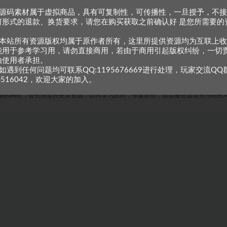
、源码素材属于虚拟商品，具有可复制性，可传播性，一旦授予，不
何形式的退款、换货要求，请您在购买获取之前确认好 是您所需要的
。
、本站所有资源版权均属于原作者所有，这里所提供资源均为互联上
能用于参考学习用，请勿直接商用，若由于商用引起版权纠纷，一切
由使用者承担。
如遇到任何问题均可联系QQ:1195676669进行处理，玩家交流QQ
0516042，欢迎大家的加入。
Copyright © 2023
小甘牛人资源网
- All rights reserved
粤ICP备2023002201号-1
源的网站，会长期坚持更新资源，以共享为原则，尊重原创，如需搬资源请先与站长