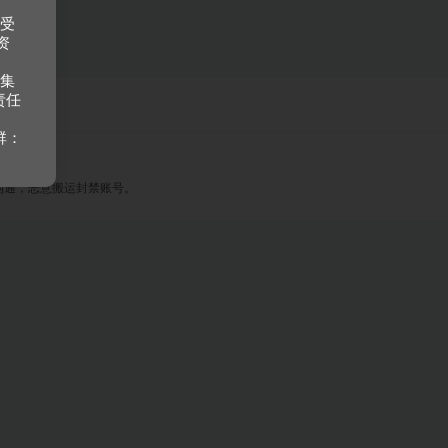
接受
资
收集
责任
群：
沟通，恶意搬运封禁账号。