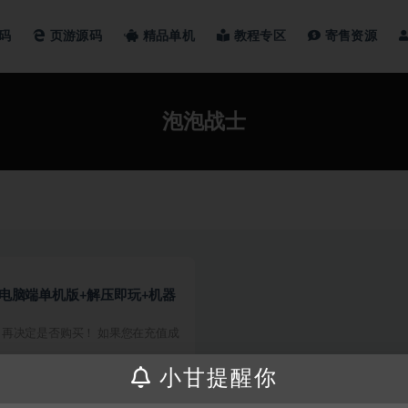
码
页游源码
精品单机
教程专区
寄售资源
泡泡战士
r：冒险电脑端单机版+解压即玩+机器
再决定是否购买！ 如果您在充值成
小甘提醒你
200