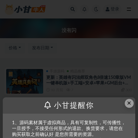
登录
全部
没有闪
价格
发布日期
手游源码
精品推荐
更新：英雄有闪法师双角色8倍速150章版VM
一键单机版+手工端+安卓+苹果+GM后台+教
程
10 月前
7
300
×
手游源码
首页推荐
小甘提醒你
英雄没有闪真双职业5倍速VM一键单机版+手
工端+安卓+GM后台+教程
1 年前
3
300
1、源码素材属于虚拟商品，具有可复制性，可传播性，
一旦授予，不接受任何形式的退款、换货要求，请您在
手游源码
购买获取之前确认好 是您所需要的资源。