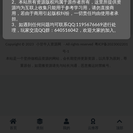
英雄没有闪法师端VM一键单机版+手工端+安
2、本站所有资源版权均属于原作者所有，这里所提供资
卓+GM后台+修复闪退+教程
源均为互联上收集只能用于参考学习用，请勿直接商
1 年前
6
300
用，若由于商用引起版权纠纷，一切责任均由使用者承
担。
3、如遇到任何问题均可联系QQ:1195676669进行处
理，玩家交流QQ群：640516042，欢迎大家的加入。
Copyright © 2023
小甘牛人资源网
- All rights reserved
粤ICP备2023002201
号-1
本站是一个坚持做精品资源的网站，会长期坚持更新资源，以共享为原则，尊
重原创，如需搬资源请先与站长沟通，恶意搬运封禁账号。
首页
类别
我的
云推荐
顶部