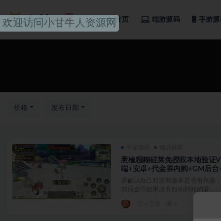
首页
端游源码
手游源
欢迎访问小甘牛人资源网
全部
价格
发布日期
手游源码
精品推荐
惹桖糨糊硅莱免授权本地验证V
端+安卓+代金券内购+GM后台
请确认自己对游戏版本是否有兴趣，
功后金币如果没有自动到账的请...
4 月前
9