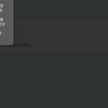
接受
资
收集
责任
群：
沟通，恶意搬运封禁账号。