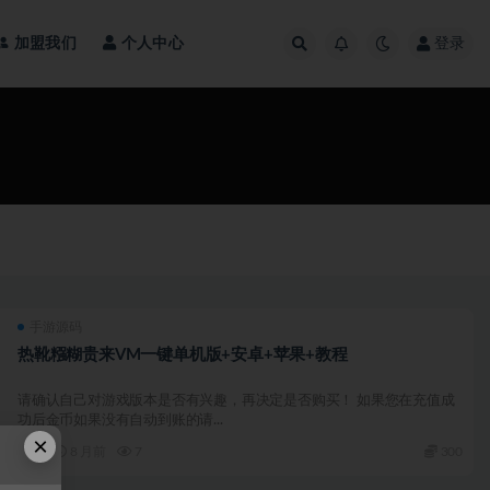
加盟我们
个人中心
登录
手游源码
热靴糨糊贵来VM一键单机版+安卓+苹果+教程
请确认自己对游戏版本是否有兴趣，再决定是否购买！ 如果您在充值成
功后金币如果没有自动到账的请...
×
8 月前
7
300