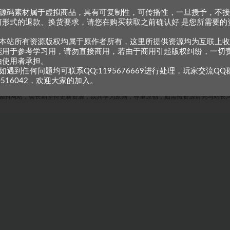
、源码素材属于虚拟商品，具有可复制性，可传播性，一旦授予，不
何形式的退款、换货要求，请您在购买获取之前确认好 是您所需要的
。
、本站所有资源版权均属于原作者所有，这里所提供资源均为互联上
能用于参考学习用，请勿直接商用，若由于商用引起版权纠纷，一切
由使用者承担。
如遇到任何问题均可联系QQ:1195676669进行处理，玩家交流QQ
0516042，欢迎大家的加入。
Copyright © 2023
小甘牛人资源网
- All rights reserved
粤ICP备2023002201号-1
源的网站，会长期坚持更新资源，以共享为原则，尊重原创，如需搬资源请先与站长