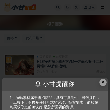
登录
全部
棍子西游
价格
发布日期
页游源码
首页推荐
H5棍子西游之战天下VM一键单机版+手工外
网端+GM后台+教程
2 年前
5
200
×
小甘提醒你
Copyright © 2023
小甘牛人资源网
- All rights reserved
粤ICP备2023002201
1、源码素材属于虚拟商品，具有可复制性，可传播性，
一旦授予，不接受任何形式的退款、换货要求，请您在
号-1
购买获取之前确认好 是您所需要的资源。
本站是一个坚持做精品资源的网站，会长期坚持更新资源，以共享为原则，尊