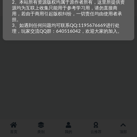
2、本站所有资源版权均属于原作者所有，这里所提供资
重原创，如需搬资源请先与站长沟通，恶意搬运封禁账号。
源均为互联上收集只能用于参考学习用，请勿直接商
用，若由于商用引起版权纠纷，一切责任均由使用者承
担。
3、如遇到任何问题均可联系QQ:1195676669进行处
理，玩家交流QQ群：640516042，欢迎大家的加入。
首页
类别
我的
云推荐
顶部