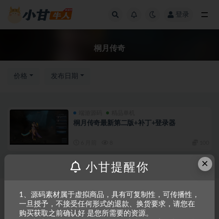
登录
全部
桐月传奇
价格
发布日期
端游源码
精品单机
桐月传奇最新第二版+补丁+登录器
6 月前
8
100
×
小甘提醒你
Copyright © 2023
小甘牛人资源网
- All rights reserved
粤ICP备2023002201
1、源码素材属于虚拟商品，具有可复制性，可传播性，
一旦授予，不接受任何形式的退款、换货要求，请您在
号-1
购买获取之前确认好 是您所需要的资源。
本站是一个坚持做精品资源的网站，会长期坚持更新资源，以共享为原则，尊