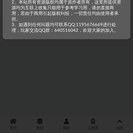
2、本站所有资源版权均属于原作者所有，这里所提供资
重原创，如需搬资源请先与站长沟通，恶意搬运封禁账号。
源均为互联上收集只能用于参考学习用，请勿直接商
用，若由于商用引起版权纠纷，一切责任均由使用者承
担。
3、如遇到任何问题均可联系QQ:1195676669进行处
理，玩家交流QQ群：640516042，欢迎大家的加入。
首页
类别
我的
云推荐
顶部