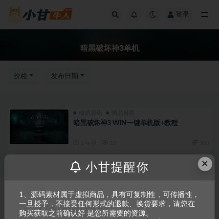
登录
全部
暗黑破坏神3单机
价格
发布日期
端游源码
精品推荐
暗黑破坏神3 WIN一键单机版+教程
3 年前
10
300
×
小甘提醒你
Copyright © 2023
小甘牛人资源网
- All rights reserved
粤ICP备2023002201
1、源码素材属于虚拟商品，具有可复制性，可传播性，
一旦授予，不接受任何形式的退款、换货要求，请您在
号-1
购买获取之前确认好 是您所需要的资源。
本站是一个坚持做精品资源的网站，会长期坚持更新资源，以共享为原则，尊