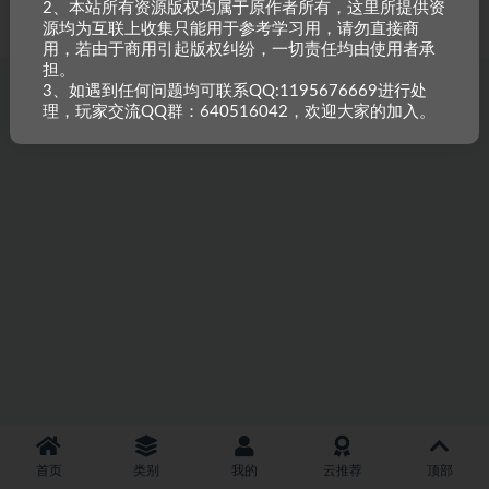
2、本站所有资源版权均属于原作者所有，这里所提供资
重原创，如需搬资源请先与站长沟通，恶意搬运封禁账号。
源均为互联上收集只能用于参考学习用，请勿直接商
用，若由于商用引起版权纠纷，一切责任均由使用者承
担。
3、如遇到任何问题均可联系QQ:1195676669进行处
理，玩家交流QQ群：640516042，欢迎大家的加入。
首页
类别
我的
云推荐
顶部