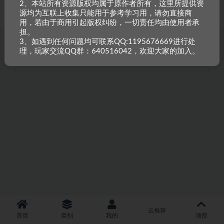
2、本站所有资源版权均属于原作者所有，这里所提供资
重原创，如需搬资源请先与站长沟通，恶意搬运封禁账号。
源均为互联上收集只能用于参考学习用，请勿直接商
用，若由于商用引起版权纠纷，一切责任均由使用者承
担。
3、如遇到任何问题均可联系QQ:1195676669进行处
理，玩家交流QQ群：640516042，欢迎大家的加入。
云推荐
首页
类别
我的
顶部