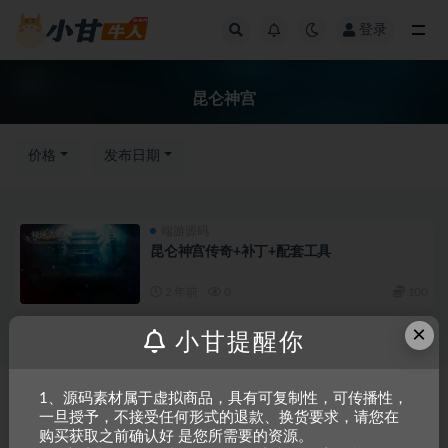
登录
全部
昆仑神宫
价格
发布日期
端游源码
昆仑神宫传奇+补丁+配套工具
2 年前
0
100
×
小甘提醒你
Copyright © 2023
小甘牛人资源网
- All rights reserved
粤ICP备2023002201
1、源码素材属于虚拟商品，具有可复制性，可传播性，
一旦授予，不接受任何形式的退款、换货要求，请您在
号-1
购买获取之前确认好 是您所需要的资源。
本站是一个坚持做精品资源的网站，会长期坚持更新资源，以共享为原则，尊