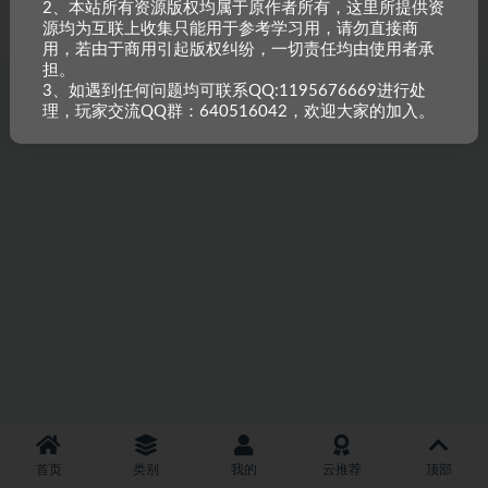
2、本站所有资源版权均属于原作者所有，这里所提供资
重原创，如需搬资源请先与站长沟通，恶意搬运封禁账号。
源均为互联上收集只能用于参考学习用，请勿直接商
用，若由于商用引起版权纠纷，一切责任均由使用者承
担。
3、如遇到任何问题均可联系QQ:1195676669进行处
理，玩家交流QQ群：640516042，欢迎大家的加入。
首页
类别
我的
云推荐
顶部