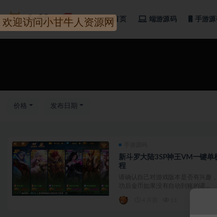
首页
端游源码
手游源
欢迎访问小甘牛人资源网
全部
价格
发布日期
手游源码
新斗罗大陆3SP神王VM一键单
程
请确认自己对游戏版本是否有兴趣，
功后金币如果没有自动到账的请...
4 月前
11