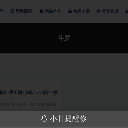
码
页游源码
精品单机
教程专区
寄售资源
斗罗
机版+手工端+安卓+GM后台+教
再决定是否购买！ 如果您在充值成
小甘提醒你
300