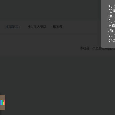
1
任
源
2
只
友情链接：
小甘牛人资源
拓飞云
均
3、
64
本站是一个坚持做精品资