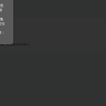
接受
资
收集
责任
群：
沟通，恶意搬运封禁账号。