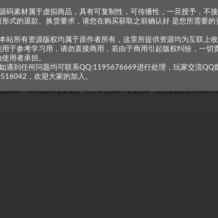
、源码素材属于虚拟商品，具有可复制性，可传播性，一旦授予，不
何形式的退款、换货要求，请您在购买获取之前确认好 是您所需要的
。
、本站所有资源版权均属于原作者所有，这里所提供资源均为互联上
能用于参考学习用，请勿直接商用，若由于商用引起版权纠纷，一切
由使用者承担。
如遇到任何问题均可联系QQ:1195676669进行处理，玩家交流QQ
0516042，欢迎大家的加入。
Copyright © 2023
小甘牛人资源网
- All rights reserved
粤ICP备2023002201号-1
源的网站，会长期坚持更新资源，以共享为原则，尊重原创，如需搬资源请先与站长