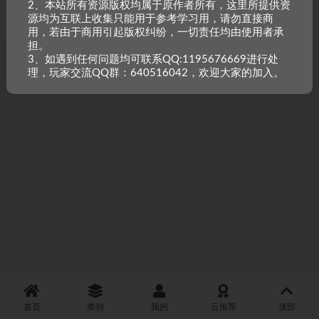
2、本站所有资源版权均属于原作者所有，这里所提供资
重原创，如需搬资源请先与站长沟通，恶意搬运封禁账号。
源均为互联上收集只能用于参考学习用，请勿直接商
用，若由于商用引起版权纠纷，一切责任均由使用者承
担。
3、如遇到任何问题均可联系QQ:1195676669进行处
理，玩家交流QQ群：640516042，欢迎大家的加入。
首页
类别
我的
云推荐
顶部