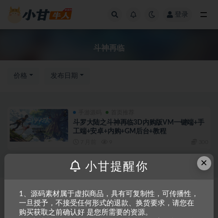
登录
全部
斗神再临
价格
发布日期
手游源码
首页推荐
斗罗大陆之斗神再临3D内购版VM一键端+手
工端+安卓+内购+GM后台+教程
7 月前
9
300
×
小甘提醒你
Copyright © 2023
小甘牛人资源网
- All rights reserved
粤ICP备2023002201
1、源码素材属于虚拟商品，具有可复制性，可传播性，
一旦授予，不接受任何形式的退款、换货要求，请您在
号-1
购买获取之前确认好 是您所需要的资源。
本站是一个坚持做精品资源的网站，会长期坚持更新资源，以共享为原则，尊