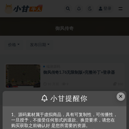
登录
全部
御风传奇
价格
发布日期
端游源码
御风传奇1.76无限制版+完整补丁+登录器
10 月前
9
100
×
小甘提醒你
Copyright © 2023
小甘牛人资源网
- All rights reserved
粤ICP备2023002201
1、源码素材属于虚拟商品，具有可复制性，可传播性，
一旦授予，不接受任何形式的退款、换货要求，请您在
号-1
购买获取之前确认好 是您所需要的资源。
本站是一个坚持做精品资源的网站，会长期坚持更新资源，以共享为原则，尊