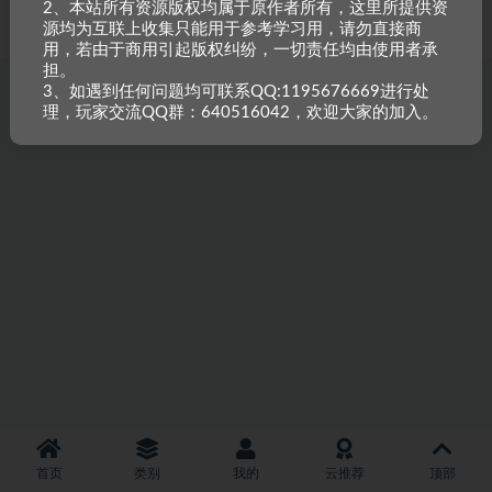
2、本站所有资源版权均属于原作者所有，这里所提供资
重原创，如需搬资源请先与站长沟通，恶意搬运封禁账号。
源均为互联上收集只能用于参考学习用，请勿直接商
用，若由于商用引起版权纠纷，一切责任均由使用者承
担。
3、如遇到任何问题均可联系QQ:1195676669进行处
理，玩家交流QQ群：640516042，欢迎大家的加入。
首页
类别
我的
云推荐
顶部