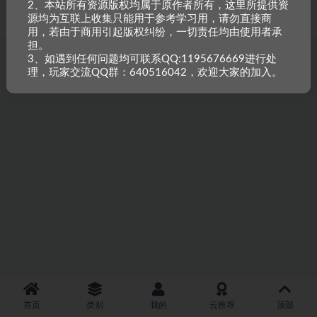
2、本站所有资源版权均属于原作者所有，这里所提供资
重原创，如需搬资源请先与站长沟通，恶意搬运封禁账号。
源均为互联上收集只能用于参考学习用，请勿直接商
用，若由于商用引起版权纠纷，一切责任均由使用者承
担。
3、如遇到任何问题均可联系QQ:1195676669进行处
理，玩家交流QQ群：640516042，欢迎大家的加入。
首页
类别
我的
云推荐
顶部