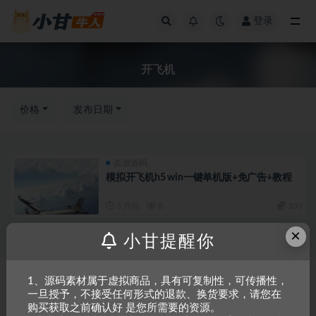
登录
全部
开飞机
价格
发布日期
页游源码
模拟开飞机h5 win一键单机版+免广告+教程
3 月前
8
100
×
小甘提醒你
Copyright © 2023
小甘牛人资源网
- All rights reserved
粤ICP备2023002201
1、源码素材属于虚拟商品，具有可复制性，可传播性，
一旦授予，不接受任何形式的退款、换货要求，请您在
号-1
购买获取之前确认好 是您所需要的资源。
本站是一个坚持做精品资源的网站，会长期坚持更新资源，以共享为原则，尊