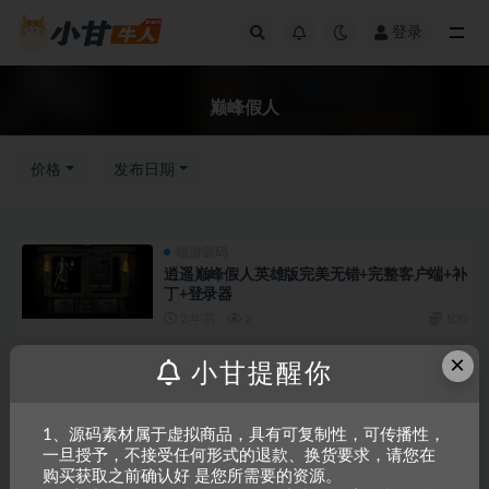
登录
全部
巅峰假人
价格
发布日期
端游源码
逍遥巅峰假人英雄版完美无错+完整客户端+补
丁+登录器
2 年前
2
100
×
端游源码
精品推荐
小甘提醒你
传奇：【巅峰假人】第二季 – 复古176三职业
特色+3小极品+配套客户端+教程
3 年前
3
50
1、源码素材属于虚拟商品，具有可复制性，可传播性，
一旦授予，不接受任何形式的退款、换货要求，请您在
购买获取之前确认好 是您所需要的资源。