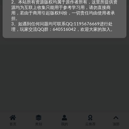
2、本站所有资源版权均属于原作者所有，这里所提供资
源均为互联上收集只能用于参考学习用，请勿直接商
用，若由于商用引起版权纠纷，一切责任均由使用者承
Copyright © 2023
小甘牛人资源网
- All rights reserved
粤ICP备2023002201
担。
号-1
3、如遇到任何问题均可联系QQ:1195676669进行处
本站是一个坚持做精品资源的网站，会长期坚持更新资源，以共享为原则，尊
理，玩家交流QQ群：640516042，欢迎大家的加入。
重原创，如需搬资源请先与站长沟通，恶意搬运封禁账号。
首页
类别
我的
云推荐
顶部