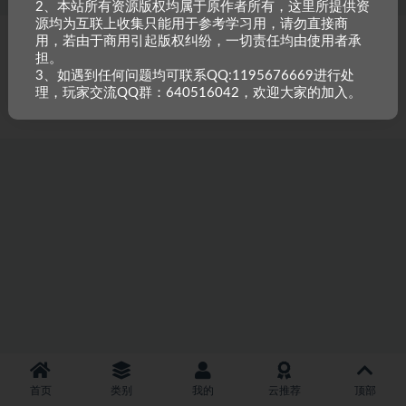
2、本站所有资源版权均属于原作者所有，这里所提供资
源均为互联上收集只能用于参考学习用，请勿直接商
用，若由于商用引起版权纠纷，一切责任均由使用者承
Copyright © 2023
小甘牛人资源网
- All rights reserved
粤ICP备2023002201
担。
号-1
3、如遇到任何问题均可联系QQ:1195676669进行处
本站是一个坚持做精品资源的网站，会长期坚持更新资源，以共享为原则，尊
理，玩家交流QQ群：640516042，欢迎大家的加入。
重原创，如需搬资源请先与站长沟通，恶意搬运封禁账号。
首页
类别
我的
云推荐
顶部