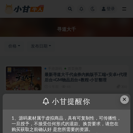
登录
全部
寻道大千
价格
发布日期
手游源码
首页推荐
最新寻道大千代金券内购版手工端+安卓+代理
后台+GM物品后台+教程-小甘整理
1 年前
48
300
×
手游源码
首页推荐
小甘提醒你
寻道大千VM一键单机版+安卓+教程
1 年前
14
200
1、源码素材属于虚拟商品，具有可复制性，可传播性，
一旦授予，不接受任何形式的退款、换货要求，请您在
购买获取之前确认好 是您所需要的资源。