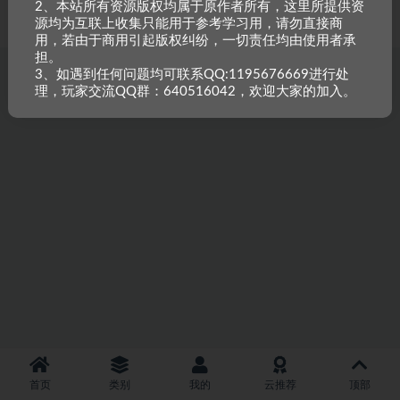
2、本站所有资源版权均属于原作者所有，这里所提供资
重原创，如需搬资源请先与站长沟通，恶意搬运封禁账号。
源均为互联上收集只能用于参考学习用，请勿直接商
用，若由于商用引起版权纠纷，一切责任均由使用者承
担。
3、如遇到任何问题均可联系QQ:1195676669进行处
理，玩家交流QQ群：640516042，欢迎大家的加入。
首页
类别
我的
云推荐
顶部