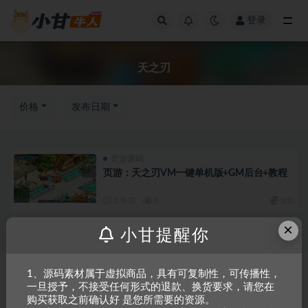
登录
全部
天之刃
价格
发布日期
页游源码
页游：天之刃VM一键单机版+GM后台+教程
2 年前
0
100
×
小甘提醒你
Copyright © 2023
小甘牛人资源网
- All rights reserved
粤ICP备2023002201
1、源码素材属于虚拟商品，具有可复制性，可传播性，
一旦授予，不接受任何形式的退款、换货要求，请您在
号-1
购买获取之前确认好 是您所需要的资源。
本站是一个坚持做精品资源的网站，会长期坚持更新资源，以共享为原则，尊