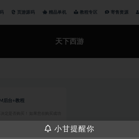
码
页游源码
精品单机
教程专区
寄售资源
天下西游
GM后台+教程
决定是否购买！ 如果您在购买成功
小甘提醒你
200