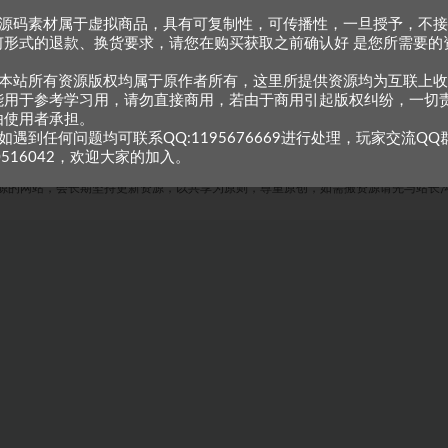
、源码素材属于虚拟商品，具有可复制性，可传播性，一旦授予，不
何形式的退款、换货要求，请您在购买获取之前确认好 是您所需要的
。
、本站所有资源版权均属于原作者所有，这里所提供资源均为互联上
能用于参考学习用，请勿直接商用，若由于商用引起版权纠纷，一切
由使用者承担。
如遇到任何问题均可联系QQ:1195676669进行处理，玩家交流QQ
0516042，欢迎大家的加入。
Copyright © 2023
小甘牛人资源网
- All rights reserved
粤ICP备2023002201号-1
源的网站，会长期坚持更新资源，以共享为原则，尊重原创，如需搬资源请先与站长