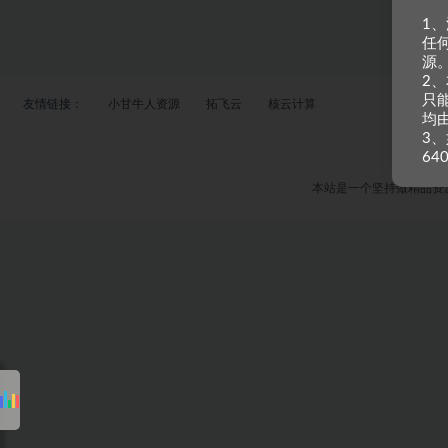
1
任
源
2
只
友情链接：
小甘牛人资源
拓飞云
核云计算
均
3、
64
本站是一个坚持做精品资