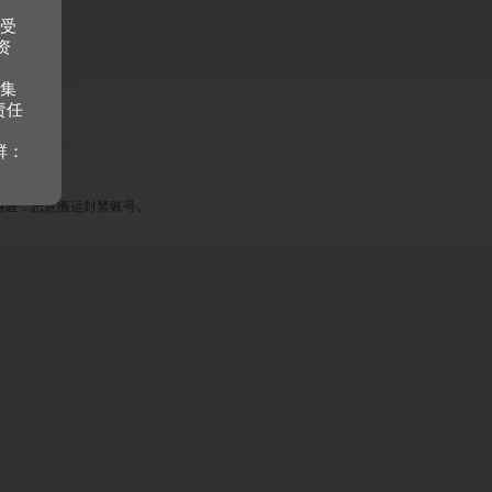
接受
资
收集
责任
群：
沟通，恶意搬运封禁账号。