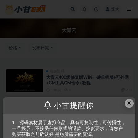
登录
全部
大青云
价格
发布日期
端游源码
大青云400级修复版WIN一键单机版+可外网
+GM工具GM命令+教程
1 年前
0
200
×
端游源码
精品推荐
小甘提醒你
精品：大青云400级修复版Win一键单机版
+可外网+GM工具+GM命令+教程
2 年前
2
300
1、源码素材属于虚拟商品，具有可复制性，可传播性，
一旦授予，不接受任何形式的退款、换货要求，请您在
端游源码
首页推荐
购买获取之前确认好 是您所需要的资源。