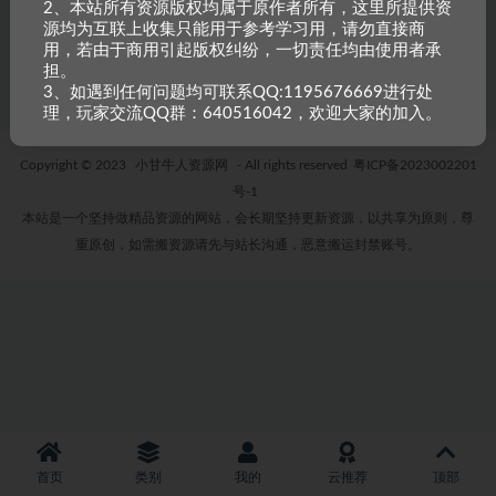
大青云WIN一键单机版（免虚拟机）+可外网
2、本站所有资源版权均属于原作者所有，这里所提供资
+完整客户端+教程
源均为互联上收集只能用于参考学习用，请勿直接商
3 年前
1
300
用，若由于商用引起版权纠纷，一切责任均由使用者承
担。
3、如遇到任何问题均可联系QQ:1195676669进行处
理，玩家交流QQ群：640516042，欢迎大家的加入。
Copyright © 2023
小甘牛人资源网
- All rights reserved
粤ICP备2023002201
号-1
本站是一个坚持做精品资源的网站，会长期坚持更新资源，以共享为原则，尊
重原创，如需搬资源请先与站长沟通，恶意搬运封禁账号。
首页
类别
我的
云推荐
顶部