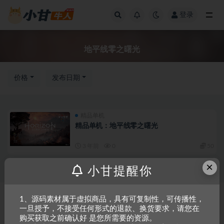
登录
全部
地平线零之曙光
价格
发布日期
精品单机
精品单机：地平线零之曙光
3 年前
0
50
×
小甘提醒你
Copyright © 2023
小甘牛人资源网
- All rights reserved
粤ICP备2023002201
1、源码素材属于虚拟商品，具有可复制性，可传播性，
一旦授予，不接受任何形式的退款、换货要求，请您在
号-1
购买获取之前确认好 是您所需要的资源。
本站是一个坚持做精品资源的网站，会长期坚持更新资源，以共享为原则，尊