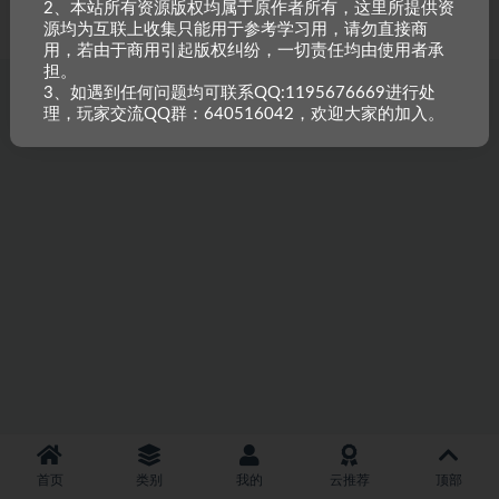
2、本站所有资源版权均属于原作者所有，这里所提供资
重原创，如需搬资源请先与站长沟通，恶意搬运封禁账号。
源均为互联上收集只能用于参考学习用，请勿直接商
用，若由于商用引起版权纠纷，一切责任均由使用者承
担。
3、如遇到任何问题均可联系QQ:1195676669进行处
理，玩家交流QQ群：640516042，欢迎大家的加入。
首页
类别
我的
云推荐
顶部