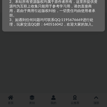
2、本站所有资源版权均属于原作者所有，这里所提供资
重原创，如需搬资源请先与站长沟通，恶意搬运封禁账号。
源均为互联上收集只能用于参考学习用，请勿直接商
用，若由于商用引起版权纠纷，一切责任均由使用者承
担。
3、如遇到任何问题均可联系QQ:1195676669进行处
理，玩家交流QQ群：640516042，欢迎大家的加入。
首页
类别
我的
云推荐
顶部