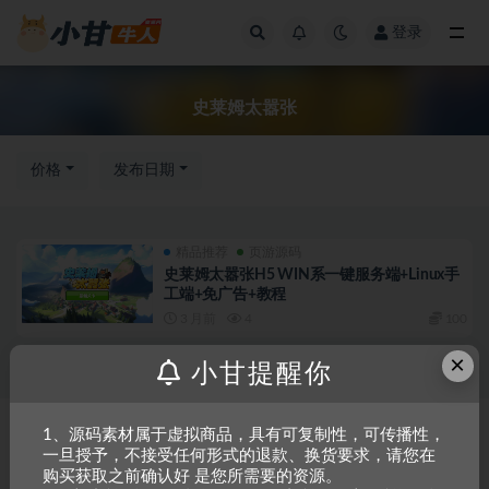
登录
全部
史莱姆太嚣张
价格
发布日期
精品推荐
页游源码
史莱姆太嚣张H5 WIN系一键服务端+Linux手
工端+免广告+教程
3 月前
4
100
×
小甘提醒你
Copyright © 2023
小甘牛人资源网
- All rights reserved
粤ICP备2023002201
1、源码素材属于虚拟商品，具有可复制性，可传播性，
一旦授予，不接受任何形式的退款、换货要求，请您在
号-1
购买获取之前确认好 是您所需要的资源。
本站是一个坚持做精品资源的网站，会长期坚持更新资源，以共享为原则，尊