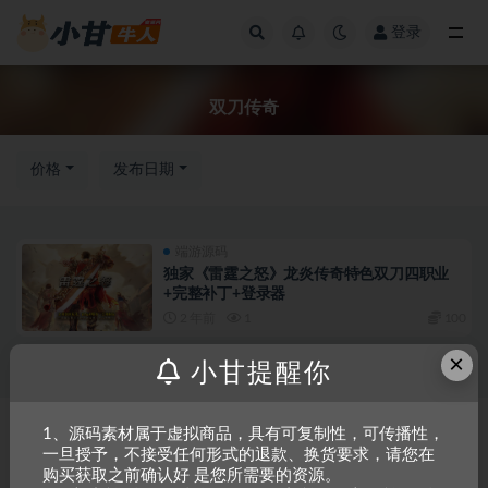
登录
全部
双刀传奇
价格
发布日期
端游源码
独家《雷霆之怒》龙炎传奇特色双刀四职业
+完整补丁+登录器
2 年前
1
100
×
小甘提醒你
Copyright © 2023
小甘牛人资源网
- All rights reserved
粤ICP备2023002201
1、源码素材属于虚拟商品，具有可复制性，可传播性，
一旦授予，不接受任何形式的退款、换货要求，请您在
号-1
购买获取之前确认好 是您所需要的资源。
本站是一个坚持做精品资源的网站，会长期坚持更新资源，以共享为原则，尊