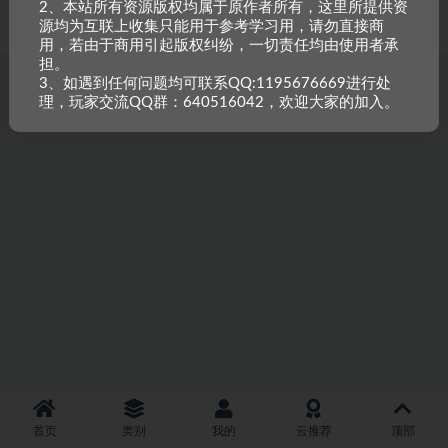
2、本站所有资源版权均属于原作者所有，这里所提供资
重原创，如需搬资源请先与站长沟通，恶意搬运封禁账号。
源均为互联上收集只能用于参考学习用，请勿直接商
用，若由于商用引起版权纠纷，一切责任均由使用者承
担。
3、如遇到任何问题均可联系QQ:1195676669进行处
理，玩家交流QQ群：640516042，欢迎大家的加入。
首页
类别
我的
云推荐
顶部