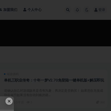
加盟我们
个人中心
登录
端游源码
单机三职业传奇：十年一梦V2.70免登陆一键单机版+解压即玩
请确认自己对游戏版本是否有兴趣，再决定是否购买！ 如果您在充值成
功后金币如果没有自动到账的请...
×
3 年前
5
200