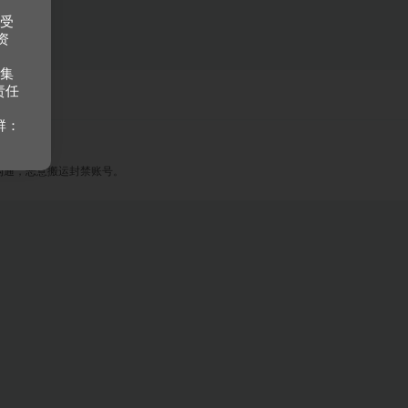
接受
资
收集
责任
群：
沟通，恶意搬运封禁账号。