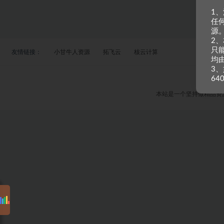
1
任
源
2
只
友情链接：
小甘牛人资源
拓飞云
核云计算
均
3、
64
本站是一个坚持做精品资