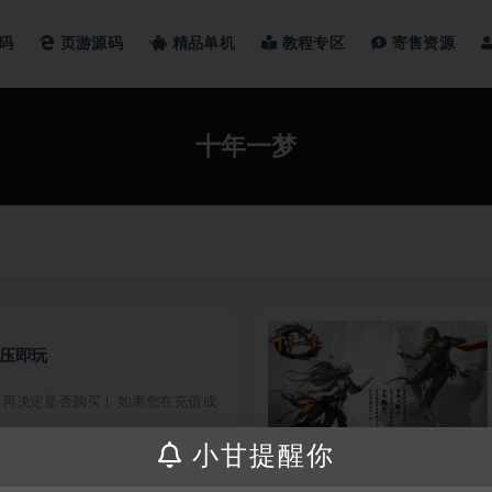
码
页游源码
精品单机
教程专区
寄售资源
十年一梦
解压即玩
再决定是否购买！ 如果您在充值成
小甘提醒你
50