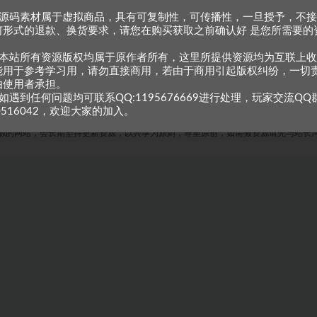
、源码素材属于虚拟商品，具有可复制性，可传播性，一旦授予，不
何形式的退款、换货要求，请您在购买获取之前确认好 是您所需要的
。
、本站所有资源版权均属于原作者所有，这里所提供资源均为互联上
能用于参考学习用，请勿直接商用，若由于商用引起版权纠纷，一切
由使用者承担。
如遇到任何问题均可联系QQ:1195676669进行处理，玩家交流QQ
0516042，欢迎大家的加入。
Copyright © 2023
小甘牛人资源网
- All rights reserved
粤ICP备2023002201号-1
源的网站，会长期坚持更新资源，以共享为原则，尊重原创，如需搬资源请先与站长