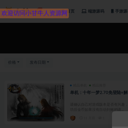
首页
端游源码
手游源
欢迎访问小甘牛人资源网
全部
价格
发布日期
精品单机
精品推荐
单机：十年一梦2.70免登陆+
请确认自己对游戏版本是否有兴趣，
功后金币如果没有自动到账的请...
11 月前
1