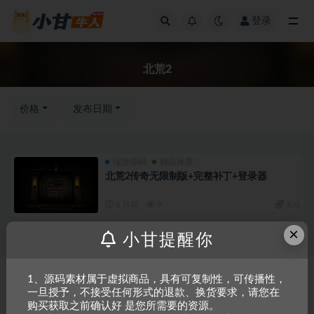
登录
全部
北荒2
价格
发布日期
端游源码
精品推荐
北荒2传奇无限制版+完整补丁+登录器
6 月前
9
100
×
小甘提醒你
Copyright © 2023
小甘牛人资源网
- All rights reserved
粤ICP备2023002201
1、源码素材属于虚拟商品，具有可复制性，可传播性，
一旦授予，不接受任何形式的退款、换货要求，请您在
号-1
购买获取之前确认好 是您所需要的资源。
本站是一个坚持做精品资源的网站，会长期坚持更新资源，以共享为原则，尊