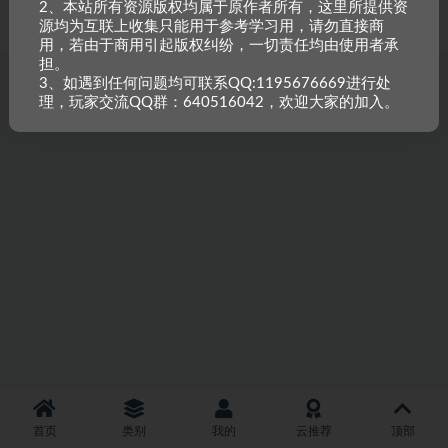
2、本站所有资源版权均属于原作者所有，这里所提供资
重原创，如需搬资源请先与站长沟通，恶意搬运封禁账号。
源均为互联上收集只能用于参考学习用，请勿直接商
用，若由于商用引起版权纠纷，一切责任均由使用者承
担。
3、如遇到任何问题均可联系QQ:1195676669进行处
理，玩家交流QQ群：640516042，欢迎大家的加入。
首页
类别
我的
云推荐
顶部