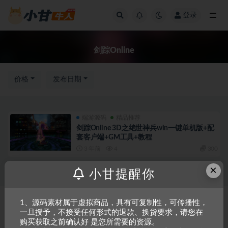
登录
全部
剑踪Online
价格
发布日期
端游源码
精品推荐
剑踪Online 3D之绝世神兵win一键单机版+配
套客户端+GM工具+教程
3 年前
4
300
×
小甘提醒你
Copyright © 2023
小甘牛人资源网
- All rights reserved
粤ICP备2023002201
1、源码素材属于虚拟商品，具有可复制性，可传播性，
一旦授予，不接受任何形式的退款、换货要求，请您在
号-1
购买获取之前确认好 是您所需要的资源。
本站是一个坚持做精品资源的网站，会长期坚持更新资源，以共享为原则，尊