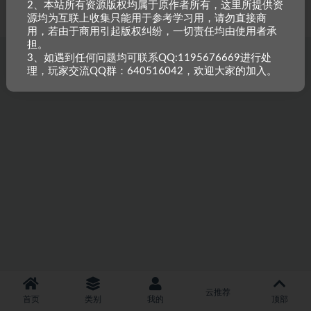
2、本站所有资源版权均属于原作者所有，这里所提供资
重原创，如需搬资源请先与站长沟通，恶意搬运封禁账号。
源均为互联上收集只能用于参考学习用，请勿直接商
用，若由于商用引起版权纠纷，一切责任均由使用者承
担。
3、如遇到任何问题均可联系QQ:1195676669进行处
理，玩家交流QQ群：640516042，欢迎大家的加入。
云推荐
首页
类别
我的
顶部