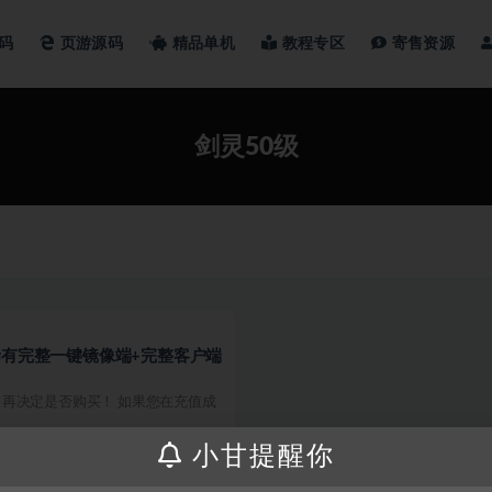
码
页游源码
精品单机
教程专区
寄售资源
剑灵50级
稀有完整一键镜像端+完整客户端
再决定是否购买！ 如果您在充值成
小甘提醒你
300