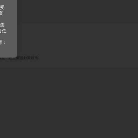
接受
资
收集
责任
群：
沟通，恶意搬运封禁账号。