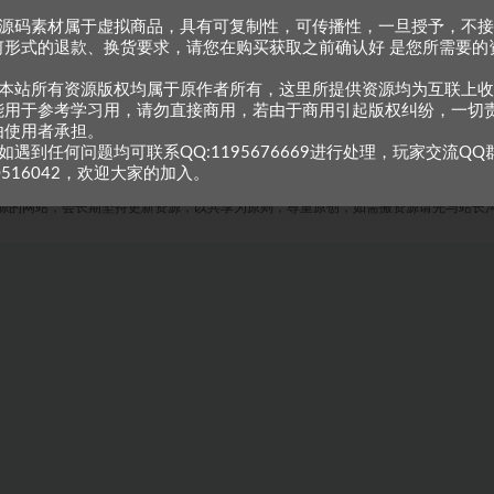
、源码素材属于虚拟商品，具有可复制性，可传播性，一旦授予，不
何形式的退款、换货要求，请您在购买获取之前确认好 是您所需要的
。
、本站所有资源版权均属于原作者所有，这里所提供资源均为互联上
能用于参考学习用，请勿直接商用，若由于商用引起版权纠纷，一切
由使用者承担。
如遇到任何问题均可联系QQ:1195676669进行处理，玩家交流QQ
0516042，欢迎大家的加入。
Copyright © 2023
小甘牛人资源网
- All rights reserved
粤ICP备2023002201号-1
源的网站，会长期坚持更新资源，以共享为原则，尊重原创，如需搬资源请先与站长