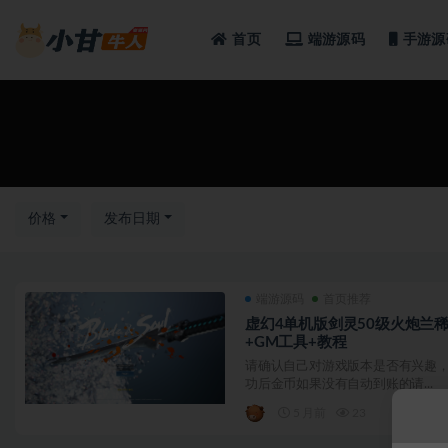
首页
端游源码
手游源
全部
价格
发布日期
端游源码
首页推荐
虚幻4单机版剑灵50级火炮兰
+GM工具+教程
请确认自己对游戏版本是否有兴趣，
功后金币如果没有自动到账的请...
5 月前
23