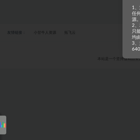
1
任
源
2
只
友情链接：
小甘牛人资源
拓飞云
均
3、
64
本站是一个坚持做精品资