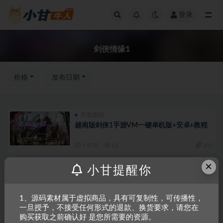
登录
全部
剑侠情缘1
价格
发布日期
手游源码
越南版剑侠1手游VM一键单机版+安卓+教程
3 年前
12
200
×
端游源码
小甘提醒你
剑侠情缘1网络版康泽VM一键单机版（游戏
内GM）+教程
3 年前
6
300
1、源码素材属于虚拟商品，具有可复制性，可传播性，
一旦授予，不接受任何形式的退款、换货要求，请您在
端游源码
购买获取之前确认好 是您所需要的资源。