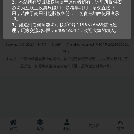
怀旧剑侠情缘6.5VM一键端+配套客户端+GM
2、本站所有资源版权均属于原作者所有，这里所提供资
注册+教程
源均为互联上收集只能用于参考学习用，请勿直接商
3 年前
2
300
用，若由于商用引起版权纠纷，一切责任均由使用者承
担。
3、如遇到任何问题均可联系QQ:1195676669进行处
理，玩家交流QQ群：640516042，欢迎大家的加入。
Copyright © 2023
小甘牛人资源网
- All rights reserved
粤ICP备2023002201
号-1
本站是一个坚持做精品资源的网站，会长期坚持更新资源，以共享为原则，尊
重原创，如需搬资源请先与站长沟通，恶意搬运封禁账号。
云推荐
首页
类别
我的
顶部