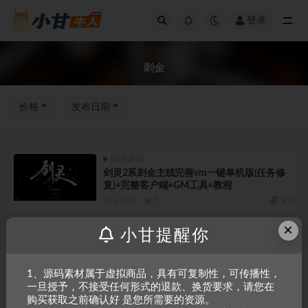
登录
全部
刺金
价格
发布日期
端游源码
剑灵2系刺金主线完善vm一键单机版(任务修
复)+完整客户端+GM工具+教程
3 年前
5
300
×
小甘提醒你
Copyright © 2023
小甘牛人资源网
- All rights reserved
粤ICP备2023002201
1、源码素材属于虚拟商品，具有可复制性，可传播性，
一旦授予，不接受任何形式的退款、换货要求，请您在
号-1
购买获取之前确认好 是您所需要的资源。
本站是一个坚持做精品资源的网站，会长期坚持更新资源，以共享为原则，尊