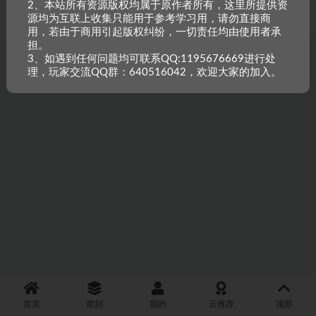
2、本站所有资源版权均属于原作者所有，这里所提供资
重原创，如需搬资源请先与站长沟通，恶意搬运封禁账号。
源均为互联上收集只能用于参考学习用，请勿直接商
用，若由于商用引起版权纠纷，一切责任均由使用者承
担。
3、如遇到任何问题均可联系QQ:1195676669进行处
理，玩家交流QQ群：640516042，欢迎大家的加入。
首页
类别
我的
云推荐
顶部