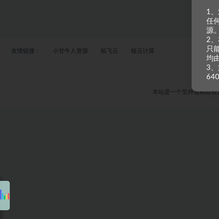
1
任
源
2
只
友情链接：
小甘牛人资源
拓飞云
核云计算
均
3、
64
本站是一个坚持做精品资