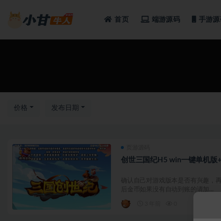
首页
端游源码
手游源
全部
价格
发布日期
页游源码
创世三国纪H5 win一键单机版
确认自己对游戏版本是否有兴趣，再
后金币如果没有自动到账的请加...
3 年前
0