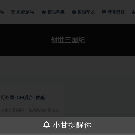
码
页游源码
精品单机
教程专区
寄售资源
创世三国纪
+可外网+GM后台+教程
决定是否购买！ 如果您在购买成功
小甘提醒你
200