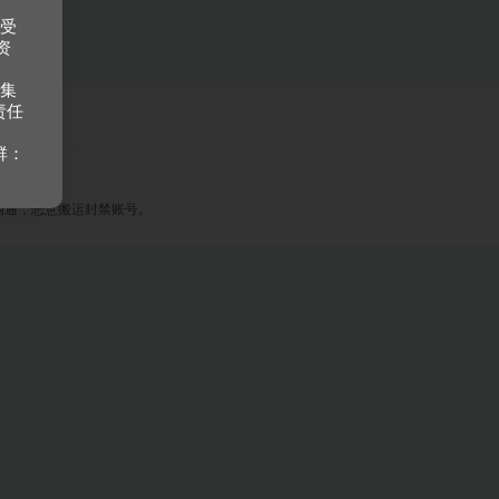
接受
资
收集
责任
群：
沟通，恶意搬运封禁账号。