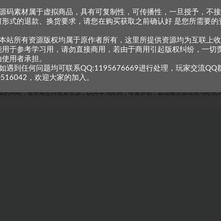
、源码素材属于虚拟商品，具有可复制性，可传播性，一旦授予，不
何形式的退款、换货要求，请您在购买获取之前确认好 是您所需要的
。
、本站所有资源版权均属于原作者所有，这里所提供资源均为互联上
能用于参考学习用，请勿直接商用，若由于商用引起版权纠纷，一切
由使用者承担。
如遇到任何问题均可联系QQ:1195676669进行处理，玩家交流QQ
0516042，欢迎大家的加入。
Copyright © 2023
小甘牛人资源网
- All rights reserved
粤ICP备2023002201号-1
源的网站，会长期坚持更新资源，以共享为原则，尊重原创，如需搬资源请先与站长