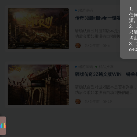
1
端游源码
任
传奇3国际服win一键端+地图
源
2
请确认自己对游戏版本是否有兴趣，
只
功后金币如果没有自动到账的请...
均
3、
2 年前
6
64
端游源码
精品推荐
韩版传奇3Z铭文版WIN一键单
请确认自己对游戏版本是否有兴趣，
功后金币如果没有自动到账的请...
3 年前
19