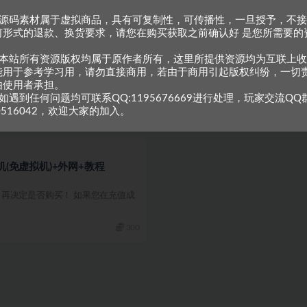
、源码素材属于虚拟商品，具有可复制性，可传播性，一旦授予，不
何形式的退款、换货要求，请您在购买获取之前确认好 是您所需要的
修复+内挂
。
、本站所有资源版权均属于原作者所有，这里所提供资源均为互联上
再决定是否购买！ 如果您在充值成
能用于参考学习用，请勿直接商用，若由于商用引起版权纠纷，一切
由使用者承担。
如遇到任何问题均可联系QQ:1195676669进行处理，玩家交流QQ
300
0516042，欢迎大家的加入。
机(免虚拟机)+外网+教程
再决定是否购买！ 如果您在充值成
300