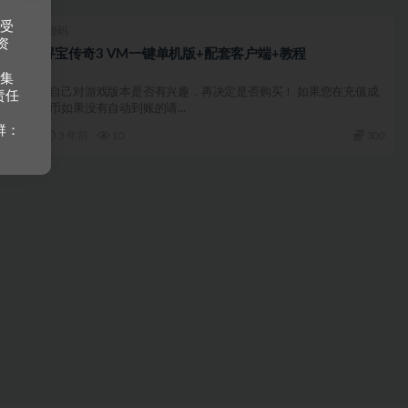
接受
端游源码
资
月影寻宝传奇3 VM一键单机版+配套客户端+教程
收集
请确认自己对游戏版本是否有兴趣，再决定是否购买！ 如果您在充值成
责任
功后金币如果没有自动到账的请...
群：
3 年前
10
300