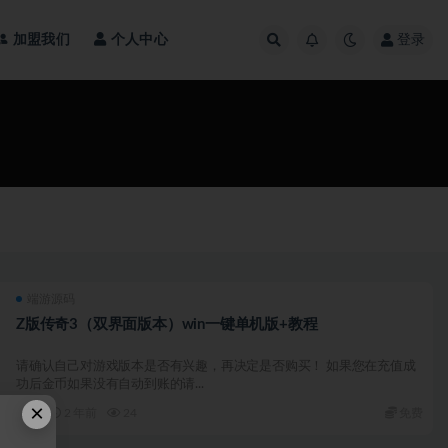
加盟我们
个人中心
登录
端游源码
Z版传奇3（双界面版本）win一键单机版+教程
请确认自己对游戏版本是否有兴趣，再决定是否购买！ 如果您在充值成
功后金币如果没有自动到账的请...
×
2 年前
24
免费