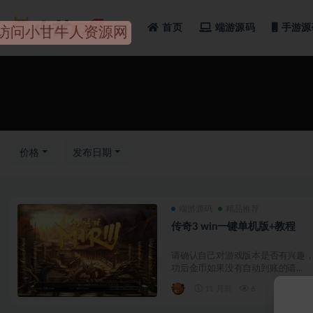
首页
端游源码
手游源
网
全部
价格
发布日期
端游源码
精品推荐
传奇3 win一键单机版+教程
请确认自己对游戏版本是否有兴趣，
功后金币如果没有自动到账的请...
11 月前
6