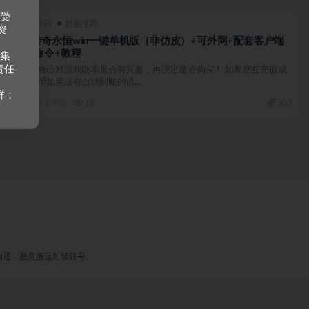
接受
端游源码
精品推荐
资
精典传奇永恒win一键单机版（非仿皮）+可外网+配套客户端
+GM命令+教程
收集
责任
请确认自己对游戏版本是否有兴趣，再决定是否购买！ 如果您在充值成
功后金币如果没有自动到账的请...
群：
3 年前
10
300
沟通，恶意搬运封禁账号。