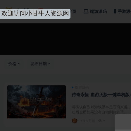
首页
端游源码
手游源
欢迎访问小甘牛人资源网
全部
价格
发布日期
端游源码
传奇永恒-血战无极一键单机版
请确认自己对游戏版本是否有兴趣，
功后金币如果没有自动到账的请...
8 月前
9