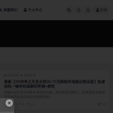
加盟我们
个人中心
登录
端游源码
精品推荐
最新【3D传奇之月灵永恒V6.70无限制本地验证商业版】免虚
拟机一键单机版解压即撸+教程
请确认自己对游戏版本是否有兴趣，再决定是否购买！ 如果您在充值成
功后金币如果没有自动到账的请...
×
2 年前
12
200