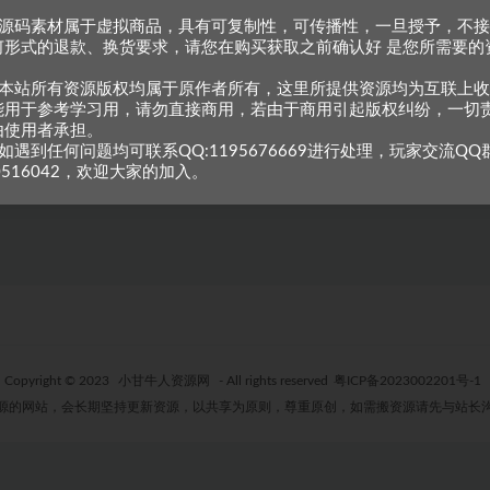
、源码素材属于虚拟商品，具有可复制性，可传播性，一旦授予，不
何形式的退款、换货要求，请您在购买获取之前确认好 是您所需要的
机版+完整客户端+教程
。
、本站所有资源版权均属于原作者所有，这里所提供资源均为互联上
能用于参考学习用，请勿直接商用，若由于商用引起版权纠纷，一切
再决定是否购买！ 如果您在充值成
由使用者承担。
如遇到任何问题均可联系QQ:1195676669进行处理，玩家交流QQ
300
0516042，欢迎大家的加入。
Copyright © 2023
小甘牛人资源网
- All rights reserved
粤ICP备2023002201号-1
源的网站，会长期坚持更新资源，以共享为原则，尊重原创，如需搬资源请先与站长