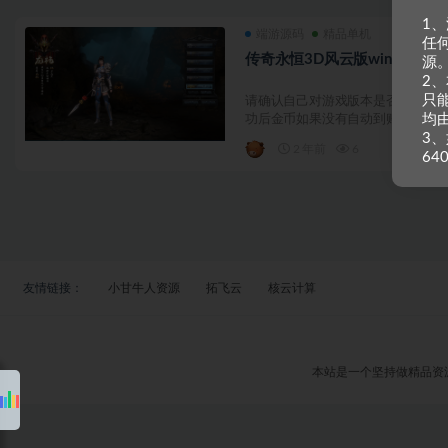
1
端游源码
精品单机
任
传奇永恒3D风云版win一键单
源
2
只
请确认自己对游戏版本是否有兴趣，
均
功后金币如果没有自动到账的请...
3、
2 年前
6
64
友情链接：
小甘牛人资源
拓飞云
核云计算
本站是一个坚持做精品资