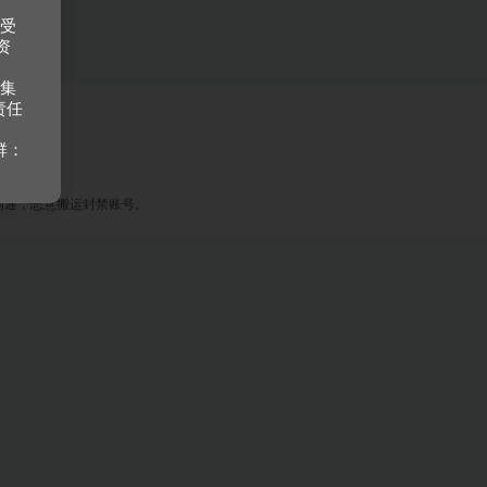
接受
资
收集
责任
群：
沟通，恶意搬运封禁账号。