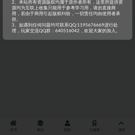
2、本站所有资源版权均属于原作者所有，这里所提供资
重原创，如需搬资源请先与站长沟通，恶意搬运封禁账号。
源均为互联上收集只能用于参考学习用，请勿直接商
用，若由于商用引起版权纠纷，一切责任均由使用者承
担。
3、如遇到任何问题均可联系QQ:1195676669进行处
理，玩家交流QQ群：640516042，欢迎大家的加入。
首页
类别
我的
云推荐
顶部