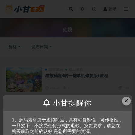
登录
全部
仙境
价格
发布日期
端游源码
精品单机
猫族仙境4转一键单机修复版+教程
2 年前
5
150
×
小甘提醒你
Copyright © 2023
小甘牛人资源网
- All rights reserved
粤ICP备2023002201
1、源码素材属于虚拟商品，具有可复制性，可传播性，
一旦授予，不接受任何形式的退款、换货要求，请您在
号-1
购买获取之前确认好 是您所需要的资源。
本站是一个坚持做精品资源的网站，会长期坚持更新资源，以共享为原则，尊