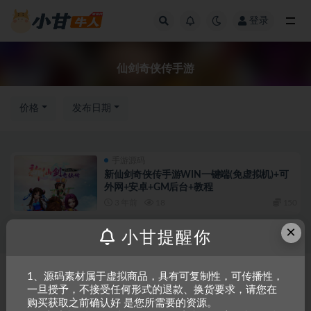
登录
全部
仙剑奇侠传手游
价格
发布日期
手游源码
新仙剑奇侠传手游WIN一键端(免虚拟机)+可
外网+安卓+GM后台+教程
3 年前
18
150
×
小甘提醒你
Copyright © 2023
小甘牛人资源网
- All rights reserved
粤ICP备2023002201
1、源码素材属于虚拟商品，具有可复制性，可传播性，
一旦授予，不接受任何形式的退款、换货要求，请您在
号-1
购买获取之前确认好 是您所需要的资源。
本站是一个坚持做精品资源的网站，会长期坚持更新资源，以共享为原则，尊