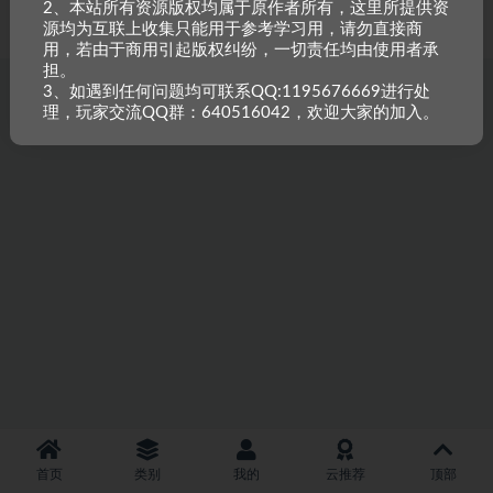
2、本站所有资源版权均属于原作者所有，这里所提供资
重原创，如需搬资源请先与站长沟通，恶意搬运封禁账号。
源均为互联上收集只能用于参考学习用，请勿直接商
用，若由于商用引起版权纠纷，一切责任均由使用者承
担。
3、如遇到任何问题均可联系QQ:1195676669进行处
理，玩家交流QQ群：640516042，欢迎大家的加入。
首页
类别
我的
云推荐
顶部