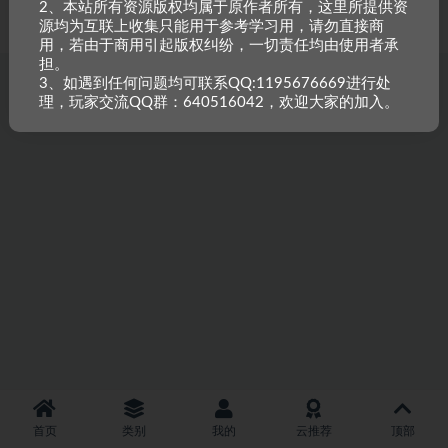
2、本站所有资源版权均属于原作者所有，这里所提供资
重原创，如需搬资源请先与站长沟通，恶意搬运封禁账号。
源均为互联上收集只能用于参考学习用，请勿直接商
用，若由于商用引起版权纠纷，一切责任均由使用者承
担。
3、如遇到任何问题均可联系QQ:1195676669进行处
理，玩家交流QQ群：640516042，欢迎大家的加入。
首页
类别
我的
云推荐
顶部