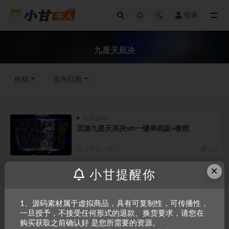
登录
全部
九星天辰决
价格
发布日期
页游源码
页游九星天辰决vm一键单机版+教程
3 年前
2
200
×
小甘提醒你
Copyright © 2023
小甘牛人资源网
- All rights reserved
粤ICP备2023002201
1、源码素材属于虚拟商品，具有可复制性，可传播性，
一旦授予，不接受任何形式的退款、换货要求，请您在
号-1
购买获取之前确认好 是您所需要的资源。
本站是一个坚持做精品资源的网站，会长期坚持更新资源，以共享为原则，尊