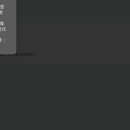
接受
资
收集
责任
群：
沟通，恶意搬运封禁账号。