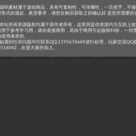
、源码素材属于虚拟商品，具有可复制性，可传播性，一旦授予，不
何形式的退款、换货要求，请您在购买获取之前确认好 是您所需要的
。
、本站所有资源版权均属于原作者所有，这里所提供资源均为互联上
能用于参考学习用，请勿直接商用，若由于商用引起版权纠纷，一切
由使用者承担。
如遇到任何问题均可联系QQ:1195676669进行处理，玩家交流QQ
0516042，欢迎大家的加入。
Copyright © 2023
小甘牛人资源网
- All rights reserved
粤ICP备2023002201号-1
源的网站，会长期坚持更新资源，以共享为原则，尊重原创，如需搬资源请先与站长