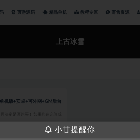
码
页游源码
精品单机
教程专区
寄售资源
上古冰雪
单机版+安卓+可外网+GM后台
再决定是否购买！ 如果您在充值成
小甘提醒你
200