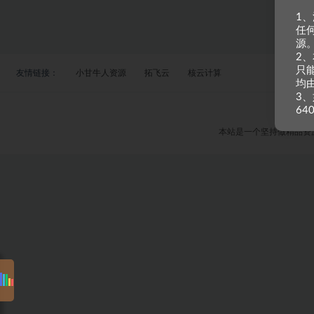
1
任
源
2
只
友情链接：
小甘牛人资源
拓飞云
核云计算
均
3、
64
本站是一个坚持做精品资