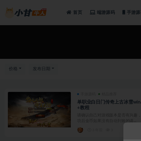
首页
端游源码
手游源
全部
价格
发布日期
手游源码
精品推荐
单职业白日门传奇上古冰雪win
+教程
请确认自己对游戏版本是否有兴趣，
功后金币如果没有自动到账的请...
3 年前
3