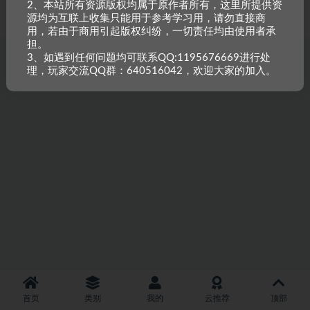
2、本站所有资源版权均属于原作者所有，这里所提供资
重原创，如需搬资源请先与站长沟通，恶意搬运封禁账号。
源均为互联上收集只能用于参考学习用，请勿直接商
用，若由于商用引起版权纠纷，一切责任均由使用者承
担。
3、如遇到任何问题均可联系QQ:1195676669进行处
理，玩家交流QQ群：640516042，欢迎大家的加入。
首页
类别
我的
云推荐
顶部