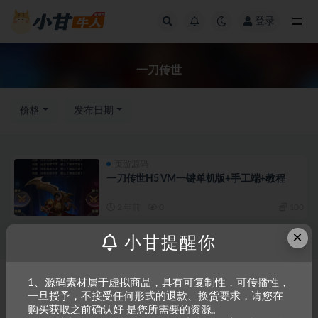
登录
全部
一刀传世
价格
发布日期
页游源码
一刀传世H5 VM一键单机版+手工端+教程
2 年前
0
100
×
小甘提醒你
Copyright © 2023
小甘牛人资源网
- All rights reserved
粤ICP备2023002201
1、源码素材属于虚拟商品，具有可复制性，可传播性，
一旦授予，不接受任何形式的退款、换货要求，请您在
号-1
购买获取之前确认好 是您所需要的资源。
本站是一个坚持做精品资源的网站，会长期坚持更新资源，以共享为原则，尊